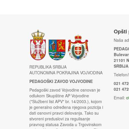
Opšti
Naša ad
PEDAGO
Bulevar
21101 
SRBIJA
REPUBLIKA SRBIJA
AUTONOMNA POKRAJINA VOJVODINA
Telefon/
PEDAGOŠKI ZAVOD VOJVODINE
021 472
021 472
Pedagoški zavod Vojvodine osnovan je
odlukom Skupštine AP Vojvodine
Email:
o
("Službeni list APV" br. 14/2003.), kojom
je generalno određena njegova pozicija i
dati osnovni pravci delovanja. Tako su
stvoreni preduslovi za regulisanje
pravnog statusa Zavoda u Trgovinskom