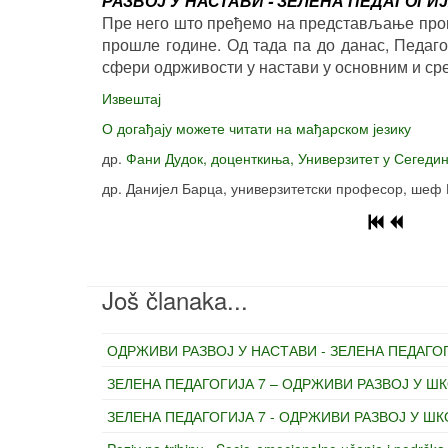
РАЗВОЈ У НАСТАВИ - ЗЕЛЕНА ПЕДАГОГИ
Пре него што пређемо на представљање прог
прошле године. Од тада па до данас, Педаго
сфери одрживости у настави у основним и с
Извештај
О догађају можете читати на мађарском језику
др.
Фани Дудок, доценткиња, Универзитет у Сегедин
др. Данијел Барца, универзитетски професор, шеф
Još članaka...
ОДРЖИВИ РАЗВОЈ У НАСТАВИ - ЗЕЛЕНА ПЕДАГО
ЗЕЛЕНА ПЕДАГОГИЈА 7 – ОДРЖИВИ РАЗВОЈ У Ш
ЗЕЛЕНА ПЕДАГОГИЈА 7 - ОДРЖИВИ РАЗВОЈ У ШК