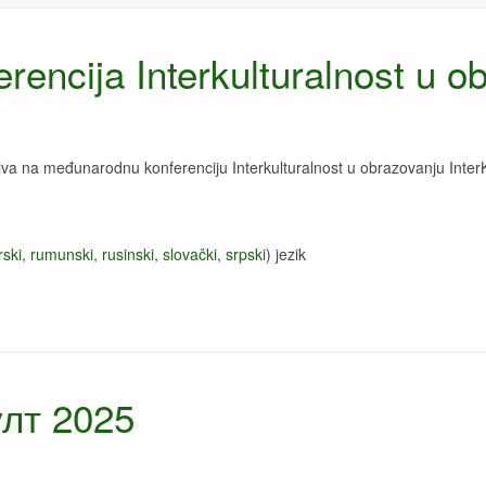
encija Interkulturalnost u ob
va na međunarodnu konferenciju Interkulturalnost u obrazovanju Inte
ski
,
rumunski
,
rusinski
,
slovački
,
srpski
) jezik
улт 2025