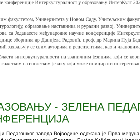
не конференције Интеркултуралност у образовању ИнтерКулт 20
ким факултетом, Универзитета у Новом Саду, Учитељским факулт
рологију, образовање наставника и рурални развој, Универзите
ова са Једанаесте међународне научне конференције Интеркул
еднице зборника др Данијела Радовић, проф. др Марина Пуја Ба
ић захваљују се свим ауторима и рецензентима, као и члановим
бласти интеркултуралности на званичним језицима који се кори
а сажетком на енглеском језику који може иницирати интересо
ЗОВАЊУ - ЗЕЛЕНА ПЕДАГ
НФЕРЕНЦИЈА
зацији Педагошког завода Војводине одржана је Прва међу