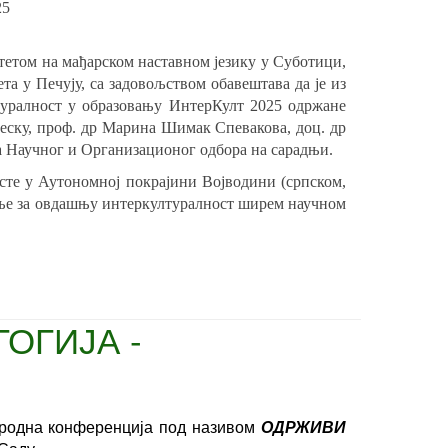
25
етом на мађарском наставном језику у Суботици,
та у Печују, са задовољством обавештава да је из
туралност у образовању ИнтерКулт 2025 одржане
деску, проф. др Марина Шимак Спевакова, доц. др
а Научног и Организационог одбора на сарадњи.
сте у Аутономној покрајини Војводини (српском,
вање за овдашњу интеркултуралност ширем научном
ОГИЈА -
народна конференција под називом
ОДРЖИВИ