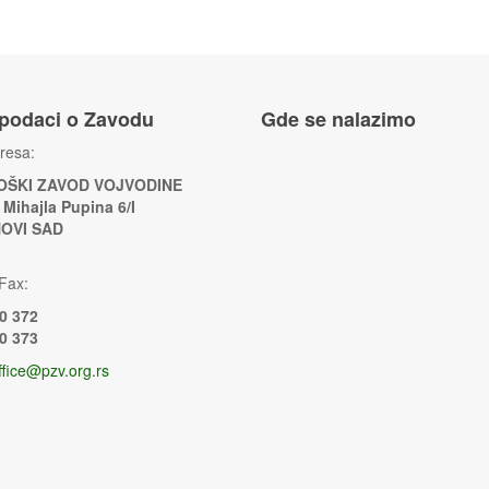
 podaci o Zavodu
Gde se nalazimo
resa:
ŠKI ZAVOD VOJVODINE
 Mihajla Pupina 6/I
NOVI SAD
Fax:
0 372
0 373
ffice@pzv.org.rs