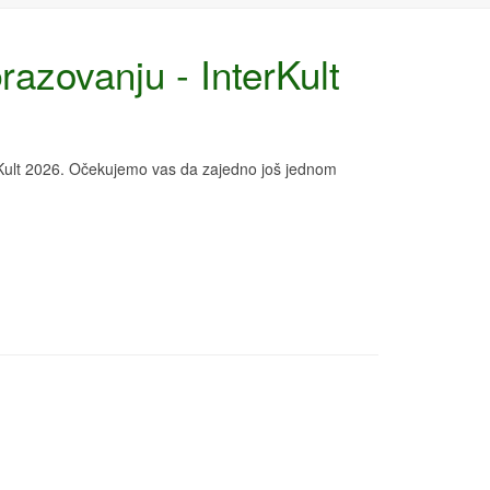
razovanju - InterKult
rKult 2026. Očekujemo vas da zajedno još jednom