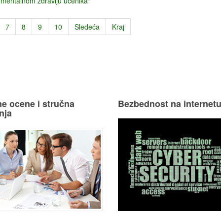
a mentalnom zdravlju učenika"
7
8
9
10
Sledeća
Kraj
e ocene i stručna
Bezbednost na internet
nja