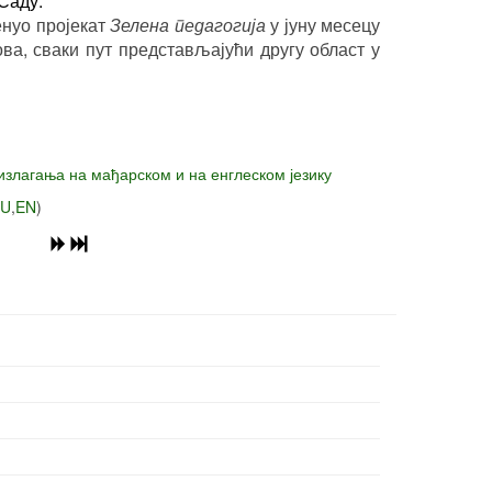
Саду.
енуо пројекат
Зелена педагогија
у јуну месецу
ва, сваки пут представљајући другу област у
излагања на мађарском и на енглеском језику
U
,
EN
)