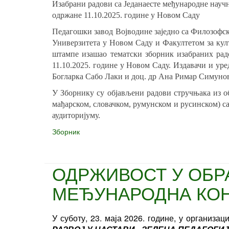
Изабрани радови са Једанаесте међународне науч
одржане 11.10.2025. године у Новом Саду
Педагошки завод Војводине заједно са Филозофс
Универзитета у Новом Саду и Факултетом за култу
штампе изашао тематски зборник изабраних рад
11.10.2025. године у Новом Саду. Издавачи и ур
Богларка Сабо Лаки и доц. др Ана Римар Симунов
У Зборнику су објављени радови стручњака из о
мађарском, словачком, румунском и русинском) с
аудиторијуму.
Зборник
ОДРЖИВОСТ У ОБРА
МЕЂУНАРОДНА КО
У суботу, 23. маја 2026. године, у органи