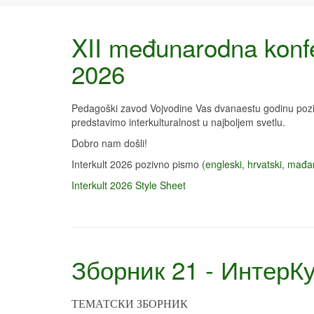
XII međunarodna konfer
2026
Pedagoški zavod Vojvodine Vas dvanaestu godinu pozi
predstavimo interkulturalnost u najboljem svetlu.
Dobro nam došli!
Interkult 2026 pozivno pismo (
engleski
,
hrvatski
,
mađar
Interkult 2026 Style Sheet
Зборник 21 - ИнтерК
ТЕМАТСКИ ЗБОРНИК