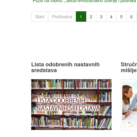
Poziv na tribinu ,,Socio-emocionalno učenje i podršk
Start
Prethodna
1
2
3
4
5
6
Lista odobrenih nastavnih
Stručn
sredstava
mišlje