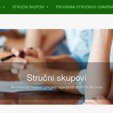
A
STRUČNI SKUPOVI
PROGRAMI STRUČNOG USAVRŠ
Stručni skupovi
Akreditacija, najava i pregled najavljenih stručnih skupova