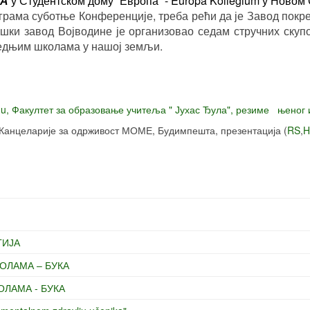
ЈА
у Студентском дому “Европа” - Európa Kollégium
у Новом 
рама суботње Конференције, треба рећи да је Завод покр
шки завод Војводине је организовао седам стручних скупо
редњим школама у нашој земљи.
u, Факултет за образовање учитеља " Јухас Ђула", резиме њеног 
 Канцеларије за одрживост МОМЕ, Будимпешта, презентација (
RS
,
H
ГИЈА
КОЛАМА – БУКА
ОЛАМА - БУКА