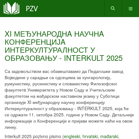
XI МЕЂУНАРОДНA НАУЧНA
КОНФЕРЕНЦИЈA
ИНТЕРКУЛТУРАЛНОСТ У
ОБРАЗОВАЊУ - INTERKULT 2025
Са задовољством вас обавештавамо да Педагошки завод
Војводине у сарадњи са одсецима за хунгарологију,
румунистику, русинистику и словакистику Филозофског
факултетa Универзитета у Новом Саду и Учитељским
факултетом на мађарском наставном језику у Суботици
организује XI међународну научну конференцију
Интеркултуралност у образовању - INTERKULT 2025, која ће
се одржати 11. октобра 2025. године у Новом Саду. Детаљније
информације о Конференцији и пријави можете наћи на овом
линку.
Interkult 2025 pozivno pismo (
engleski
,
hrvatski
,
mađarski
,