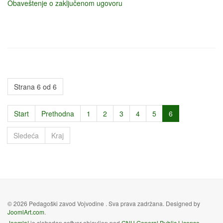
Obaveštenje o zaključenom ugovoru
Strana 6 od 6
Start
Prethodna
1
2
3
4
5
6
Sledeća
Kraj
© 2026 Pedagoški zavod Vojvodine . Sva prava zadržana. Designed by
JoomlArt.com
.
Joomla!
je slobodan softver objavljen pod
GNU General Public License.